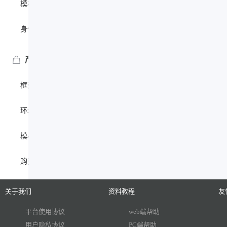
模板详情
身份绑定
产品服务报价
框架加载其他页面
环境安装服务
模板定制服务
购买自定义模板
关于我们
资料教程
友
平台使用协议
web端帮助
用户隐私协议
PC端帮助